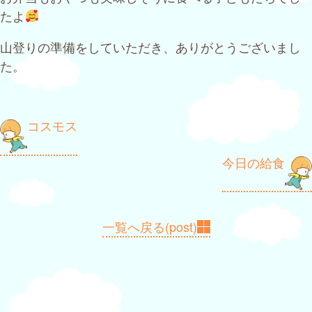
たよ
山登りの準備をしていただき、ありがとうございまし
た。
投
コスモス
稿
今日の給食
ナ
ビ
ゲ
一覧へ戻る(post)
ー
シ
ョ