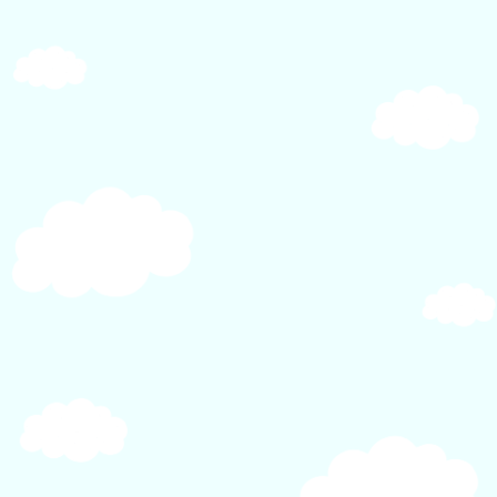
シ
ョ
ン