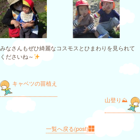
みなさんもぜひ綺麗なコスモスとひまわりを見られて
くださいね～
投
キャベツの苗植え
稿
山登り⛰
ナ
ビ
ゲ
一覧へ戻る(post)
ー