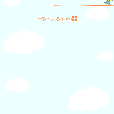
ビ
ゲ
一覧へ戻る(post)
ー
シ
ョ
ン