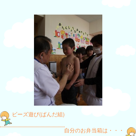
投
ビーズ遊び(ぱんだ組)
稿
自分のお弁当箱は・・・
ナ