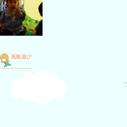
投
風船遊び
稿
ナ
一
ビ
ゲ
ー