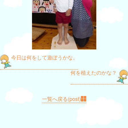
投
今日は何をして遊ぼうかな。
稿
何を植えたのかな？
ナ
ビ
ゲ
一覧へ戻る(post)
ー
シ
ョ