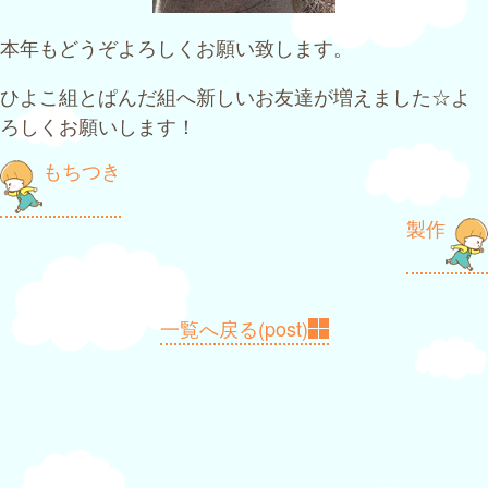
本年もどうぞよろしくお願い致します。
ひよこ組とぱんだ組へ新しいお友達が増えました☆よ
ろしくお願いします！
投
もちつき
稿
製作
ナ
ビ
ゲ
一覧へ戻る(post)
ー
シ
ョ
ン