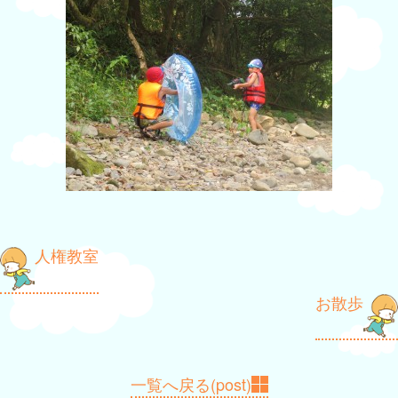
投
人権教室
稿
お散歩
ナ
ビ
ゲ
一覧へ戻る(post)