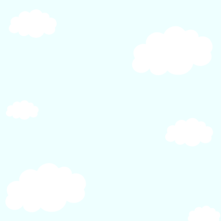
ー
シ
ョ
ン