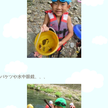
バケツや水中眼鏡、、、