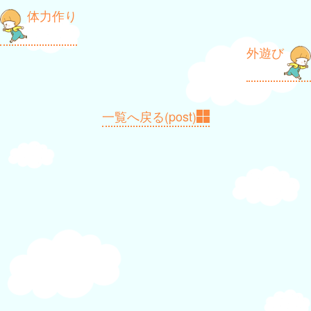
投
体力作り
稿
外遊び
ナ
ビ
ゲ
一覧へ戻る(post)
ー
シ
ョ
ン