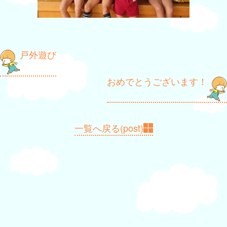
投
戸外遊び
稿
おめでとうございます！
ナ
ビ
ゲ
一覧へ戻る(post)
ー
シ
ョ
ン