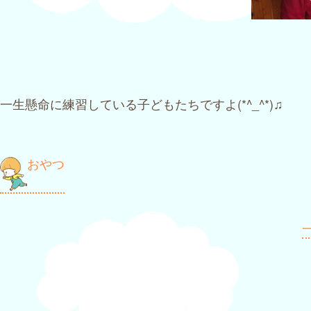
一生懸命に練習している子どもたちですよ(*^_^*)♫
投
おやつ
稿
ナ
一
ビ
ゲ