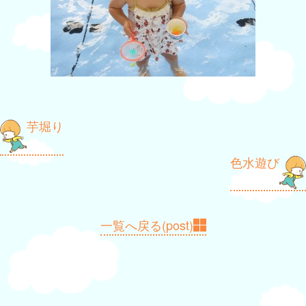
投
芋堀り
稿
色水遊び
ナ
ビ
ゲ
一覧へ戻る(post)
ー
シ
ョ