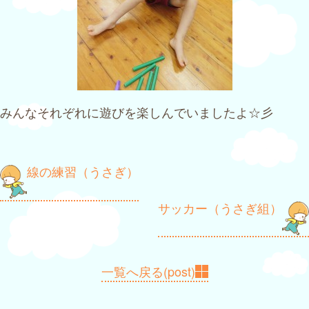
みんなそれぞれに遊びを楽しんでいましたよ☆彡
投
線の練習（うさぎ）
稿
サッカー（うさぎ組）
ナ
ビ
ゲ
一覧へ戻る(post)
ー