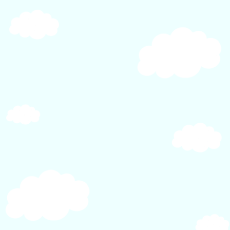
シ
ョ
ン