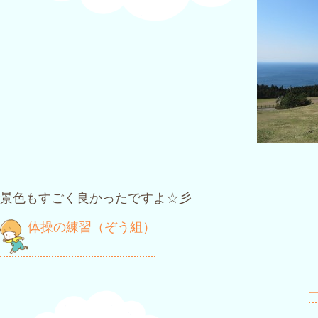
景色もすごく良かったですよ☆彡
投
体操の練習（ぞう組）
稿
ナ
一