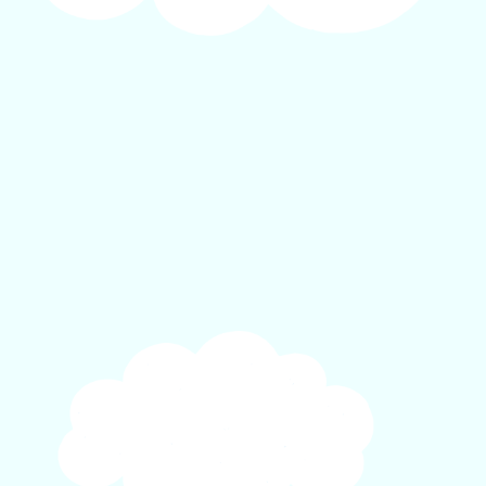
ゲ
ー
シ
ョ
ン