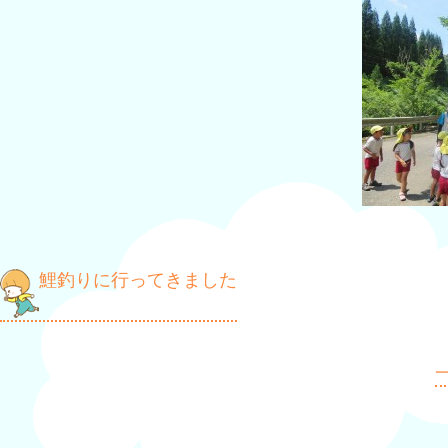
投
鯉釣りに行ってきました
稿
ナ
一
ビ