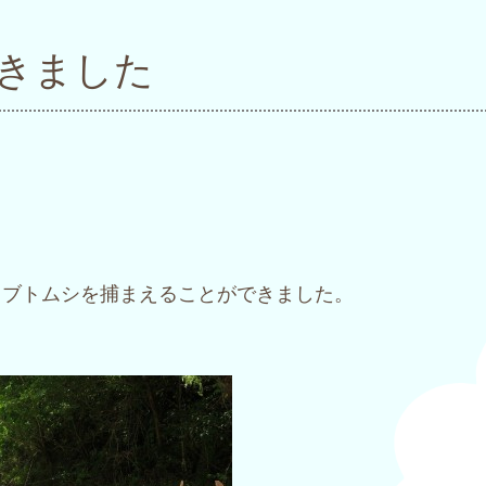
きました
。
カブトムシを捕まえることができました。