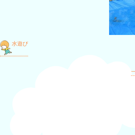
投
水遊び
稿
ナ
一
ビ
ゲ
ー
シ