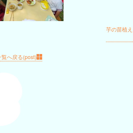
芋の苗植え
覧へ戻る(post)