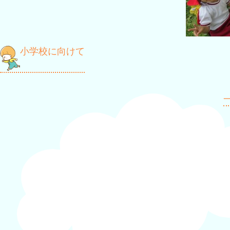
投
小学校に向けて
稿
ナ
一
ビ
ゲ
ー
シ
ョ