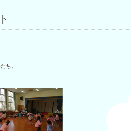
ト
供たち。