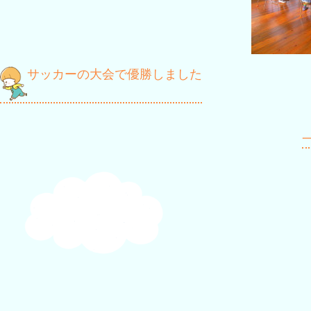
投
サッカーの大会で優勝しました
稿
ナ
一
ビ
ゲ
ー
シ
ョ