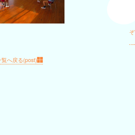
ぞ
覧へ戻る(post)