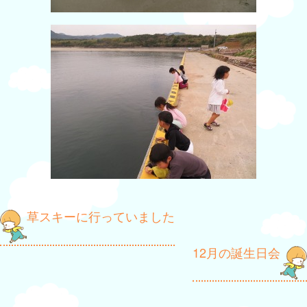
投
草スキーに行っていました
稿
12月の誕生日会
ナ
ビ