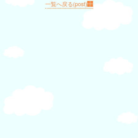
ゲ
一覧へ戻る(post)
ー
シ
ョ
ン