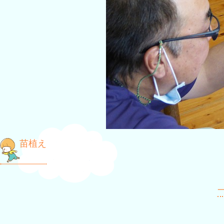
投
苗植え
稿
ナ
一
ビ