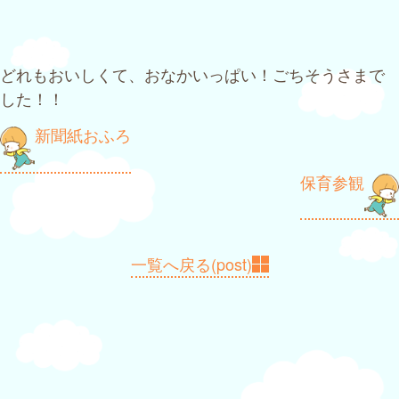
どれもおいしくて、おなかいっぱい！ごちそうさまで
した！！
投
新聞紙おふろ
稿
保育参観
ナ
ビ
ゲ
一覧へ戻る(post)
ー
シ
ョ
ン