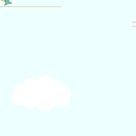
稿
ナ
一
ビ
ゲ
ー
シ
ョ
ン