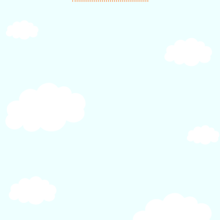
ー
シ
ョ
ン