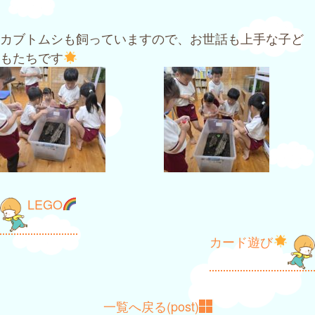
カブトムシも飼っていますので、お世話も上手な子ど
もたちです
投
LEGO
稿
カード遊び
ナ
ビ
ゲ
一覧へ戻る(post)