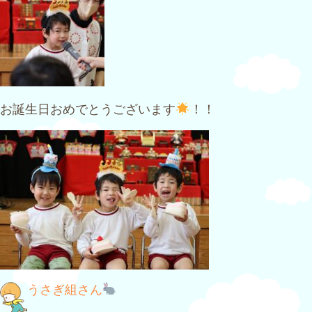
お誕生日おめでとうございます
！！
投
うさぎ組さん