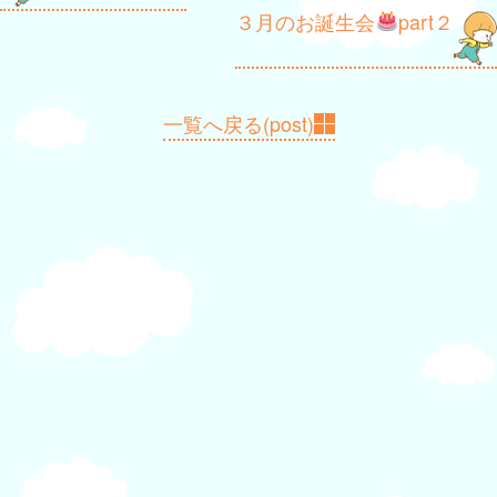
稿
３月のお誕生会
part２
ナ
ビ
ゲ
一覧へ戻る(post)
ー
シ
ョ
ン