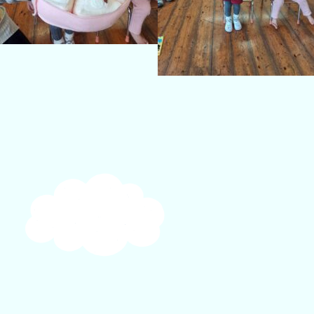
投
稿
ナ
ビ
ゲ
ー
シ
ョ
ン