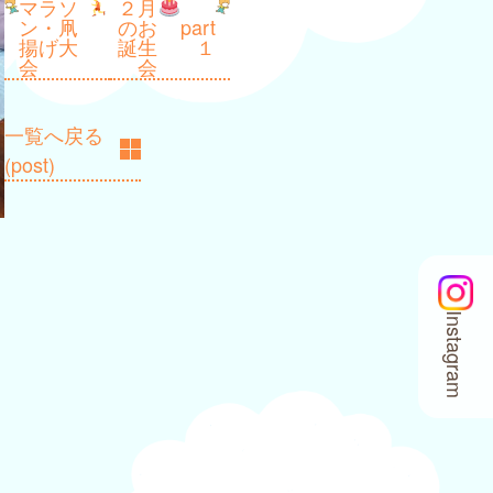
マラソ
２月
ン・凧
のお
part
揚げ大
誕生
１
会
会
一覧へ戻る
(post)
Instagram