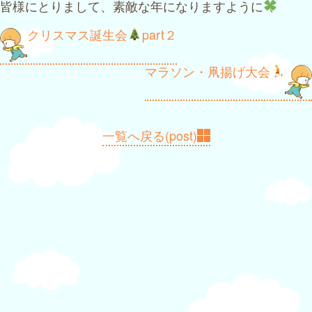
皆様にとりまして、素敵な年になりますように
投
クリスマス誕生会
part２
稿
マラソン・凧揚げ大会
ナ
ビ
ゲ
一覧へ戻る(post)
ー
シ
ョ
ン