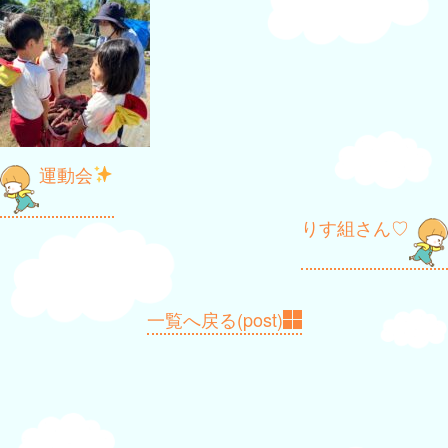
投
運動会
稿
りす組さん♡
ナ
ビ
ゲ
一覧へ戻る(post)
ー
シ
ョ
ン