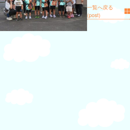
ゲ
一覧へ戻る
ー
(post)
シ
ョ
ン