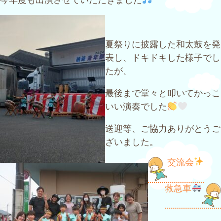
夏祭りに披露した和太鼓を発
表し、ドキドキした様子でし
たが、
最後まで堂々と叩いてかっこ
いい演奏でした
送迎等、ご協力ありがとうご
ざいました。
投
交流会
稿
救急車
ナ
ビ