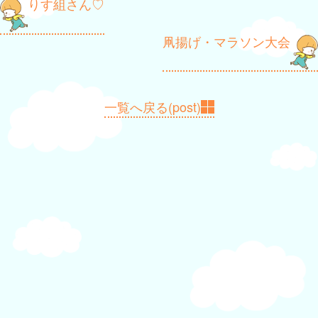
投
りす組さん♡
稿
凧揚げ・マラソン大会
ナ
ビ
ゲ
一覧へ戻る(post)
ー
シ
ョ
ン