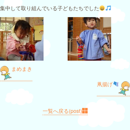
集中して取り組んでいる子どもたちでした
投
まめまき
稿
凧揚げ
ナ
ビ
ゲ
一覧へ戻る(post)
ー
シ