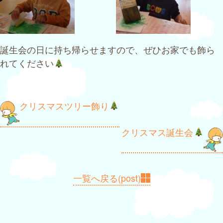
誕生会の日に持ち帰らせますので、ぜひお家でも飾ら
れてください
投
クリスマスツリー飾り
稿
クリスマス誕生会
ナ
ビ
ゲ
一覧へ戻る(post)
ー
シ