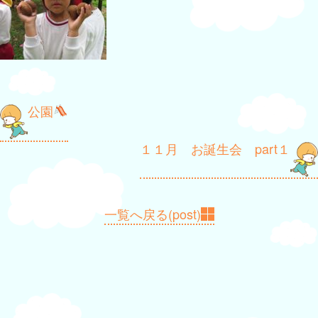
投
公園
稿
１１月 お誕生会 part１
ナ
ビ
ゲ
一覧へ戻る(post)
ー
シ
ョ
ン