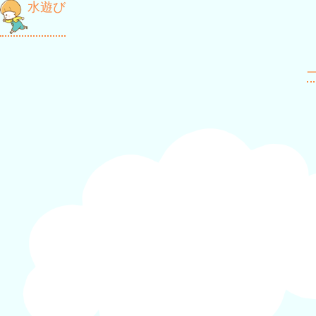
投
水遊び
稿
ナ
一
ビ
ゲ
ー
シ
ョ
ン